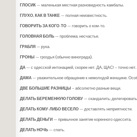
ГЛОСИК
— маленькая местная разновидность камбалы.
ГЛУХО, КАК В ТАНКЕ
— полная неизвестность.
ГОВОРИТЬ ЗА КОГО-ТО
— говорить о ком-то.
ГОЛОВНАЯ БОЛЬ
— проблема; несчастье.
ГРАБЛЯ
— рука.
ГРОНЫ
— гроздья (обычно винограда).
ДА
— с одесской интонацией, скорее нет. ДА, ЩАС! – точно нет.
ДАМА
— уважительное обращение к немолодой женщи­не. Особе
ДВЕ БОЛЬШИЕ РАЗНИЦЫ
– абсолютно разные вещи.
ДЕЛАТЬ БЕРЕМЕННУЮ ГОЛОВУ
— скандалить; делегировать 
ДЕЛАТЬ КОМУ-ЛИБО ВЕСЕЛО
— доставлять не­приятности.
ДЕЛАТЬ ДЕНЬГИ
— привычное занятие коренного одессита.
ДЕЛАТЬ НОЧЬ
— спать.