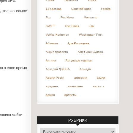
ерез «Е».
1 мая
5 колонна
9 мая
12 застава
CounterPunch
Forbes
, только самое
Fox
Fox News
Monsanto
SWIFT
The Times
usa
Veikko Korhonen
Washington Post
Абхазия
Ада Роговцева
Акция протеста
Амет-Хан Султан
Англия
Аргунское ущелье
в в свое время
Аркадий ДЗЮБА
Армада
Армия Росси
агрессия
акция
америка
аналитика
антанта
армия
артисты
енника чайки —
РУБРИКИ
рубрики