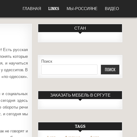
ГЛАВНАЯ
LINKS
МЫ-РОССИЯНЕ
ВИДЕО
СТАН
! Есть русская
понять которые
Поиск
я, и научиться
ПОИСК
 у одесситов. В
 «по-одесски».
й и социальных
ЗАКАЗАТЬ МЕБЕЛЬ В СРГУТЕ
 сегодня здесь
е обороты речи
, и сегодня мы
TAGS
ак не говорят и