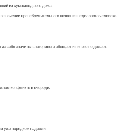
авший из сумасшедшего дома.
в значении пренебрежительного названия неделово­го человека.
 из себя значительного; много обещает и ничего не делает.
жном конфликте в очереди.
м уже порядком надоели.