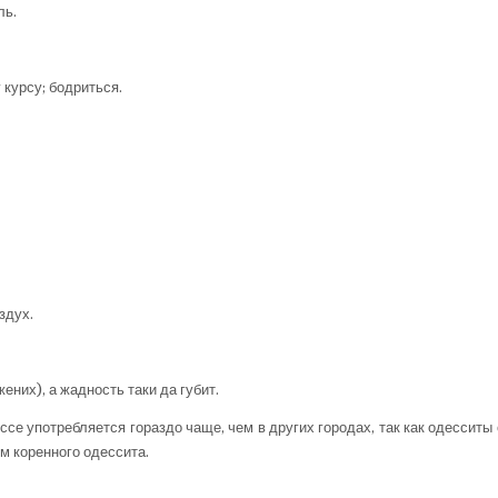
ль.
курсу; бодриться.
здух.
жених), а жадность таки да губит.
се употребляется гораздо чаще, чем в других городах, так как одесситы
ом коренного одессита.