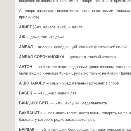
искренне не понимают, почему так говорят некоторые приезжие
А теперь разрешите познакомить вас с некоторыми словами 
приличное):
АДИЕТ
(Адя, адивот, дьёт) — идиот.
АЖ
— даже; так, что даже.
АМБАЛ
— человек, обладающий большой физической силой.
АМБАЛ-СОРОКАНОЖКА
— доходяга, слабый человек.
АНТОН
— на блатном жаргоне давным-давно означал «дворник
были люди с именами Хуна и Сруль, но только не Антон. Причи
А ШО ТАКОЕ?
— самый убедительный аргумент в споре.
БАБЕЦ
— женщина средних лет.
БАЙДЫКИ БИТЬ
— бить баклуши, бездельничать.
БАКЛАНИТЬ
— повышать голос; нести чушь, говорить не по 
баклана, у которого редко закрывается рот.
БАРДАК
— публичный дом; беспорядок; наплевательское отно