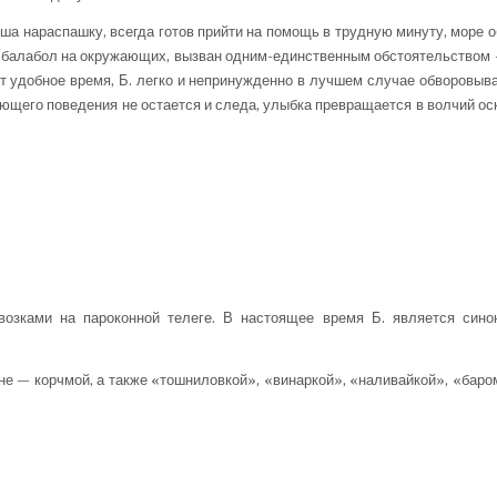
ша нараспашку, всегда готов прийти на помощь в трудную минуту, море 
т балабол на окружающих, вызван одним-единственным обстоятельством 
ет удобное время, Б. легко и непринужденно в лучшем случае обворовыва
ающего поведения не остается и следа, улыбка превращается в волчий ос
возками на пароконной телеге. В настоящее время Б. является сино
не — корчмой, а также «тошниловкой», «винаркой», «наливайкой», «баро