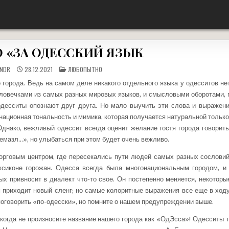
«Наше дело правое, враг будет разбит, победа будет за нами!»
 «ЗА ОДЕССКИЙ ЯЗЫК
ОПУБЛИКОВАНО
ANDR
28.12.2021
ЛЮБОПЫТНО
В
орода. Ведь на самом деле никакого отдельного языка у одесситов нет
ловечками из самых разных мировых языков, и смысловыми оборотами, 
десситы опознают друг друга. Но мало выучить эти слова и выражени
национная тональность и мимика, которая получается натуральной только
днако, вежливый одессит всегда оценит желание гостя города говорить
емазл…», но улыбаться при этом будет очень вежливо.
орговым центром, где пересекались пути людей самых разных сослови
ксиконе горожан. Одесса всегда была многонациональным городом, и
ых привносит в диалект что-то свое. Он постепенно меняется, некоторы
 приходит новый сленг; но самые колоритные выражения все еще в ходу
 поговорить «по-одесски», но помните о нашем предупреждении выше.
икогда не произносите название нашего города как «ОдЭсса»! Одесситы т