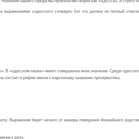
. Название нашего города мы произносим скорее как «АдЕсса», и строго ч
и выражениями «одесского словаря» (но это далеко не полный список
». В «одесском языке» имеет совершенно иное значение. Среди одессито
на состоит в рифме имени к жаргонному названию презерватива.
делу. Выражение берет начало от манеры поведения ближайшего родств
шение к делу.