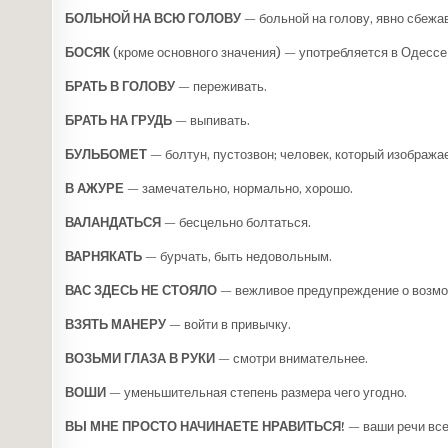
БОЛЬНОЙ НА ВСЮ ГОЛОВУ
— больной на голову, явно сбеж
БОСЯК
(кроме основного значения) — употребляется в Одессе 
БРАТЬ В ГОЛОВУ
— переживать.
БРАТЬ НА ГРУДЬ
— выпивать.
БУЛЬБОМЕТ
— болтун, пустозвон; человек, который изображае
В АЖУРЕ
— замечательно, нормально, хорошо.
ВАЛАНДАТЬСЯ
— бесцельно болтаться.
ВАРНЯКАТЬ
— бурчать, быть недовольным.
ВАС ЗДЕСЬ НЕ СТОЯЛО
— вежливое предупрежде­ние о возмо
ВЗЯТЬ МАНЕРУ
— войти в привычку.
ВОЗЬМИ ГЛАЗА В РУКИ
— смотри внимательнее.
ВОШИ
— уменьшительная степень размера чего угодно.
ВЫ МНЕ ПРОСТО НАЧИНАЕТЕ НРАВИТЬСЯ!
— ваши речи все