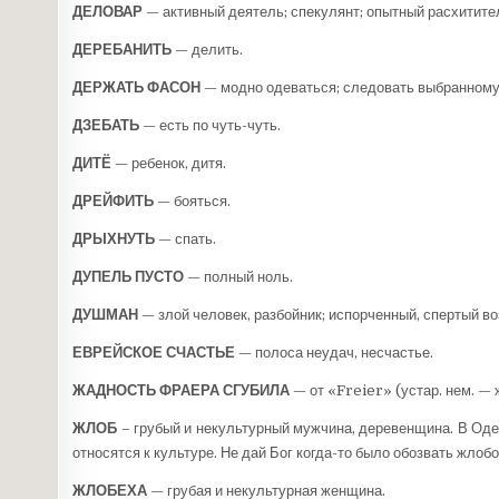
ДЕЛОВАР
— активный деятель; спекулянт; опытный расхитите
ДЕРЕБАНИТЬ
— делить.
ДЕРЖАТЬ ФАСОН
— модно одеваться; следовать выбранному 
ДЗЕБАТЬ
— есть по чуть-чуть.
ДИТЁ
— ребенок, дитя.
ДРЕЙФИТЬ
— бояться.
ДРЫХНУТЬ
— спать.
ДУПЕЛЬ ПУСТО
— полный ноль.
ДУШМАН
— злой человек, разбойник; испорченный, спертый во
ЕВРЕЙСКОЕ СЧАСТЬЕ
— полоса неудач, несчастье.
ЖАДНОСТЬ ФРАЕРА СГУБИЛА
— от «Freier» (ус­тар. нем. — 
ЖЛОБ
– грубый и некультурный мужчина, деревенщина. В Одес
относятся к культуре. Не дай Бог когда-то было обозвать жлоб
ЖЛОБЕХА
— грубая и некультурная женщина.