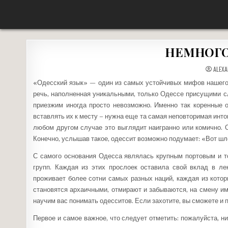
Перейти
НЕТ ВОЙНЕ
«НАШЕ ДЕЛО ПРАВОЕ, ВРАГ БУДЕТ РАЗБИТ, ПОБЕДА БУДЕТ ЗА НАМИ!»
к
содержимому
НЕМНОГО
ALEX
«Одесский язык» — один из самых устойчивых мифов нашего г
речь, наполненная уникальными, только Одессе присущими с
приезжим иногда просто невозможно. Именно так коренные о
вставлять их к месту – нужна еще та самая неповторимая инто
любом другом случае это выглядит наигранно или комично. О
Конечно, услышав такое, одессит возможно подумает: «Вот шл
С самого основания Одесса являлась крупным портовым и т
групп. Каждая из этих прослоек оставила свой вклад в ле
проживает более сотни самых разных наций, каждая из котор
становятся архаичными, отмирают и забываются, на смену им
научим вас понимать одесситов. Если захотите, вы сможете и
Первое и самое важное, что следует отметить: пожалуйста, н