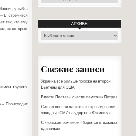
обаяния, улыбка
— Б. стремится
ет тех, кто ему
АРХИВЫ
кал, за которым
архивы
Свежие записи
Украина все больше похожа на второй
нимом грубого,
Вьетнам для США
Власти Полтавы снесли памятник Петру I
м». Происходит
Сигнал поняли плохо: как отреагировали
западные СМИ на удар по «Южмашу»
С киевским режимом «борются отважные
одиночки»