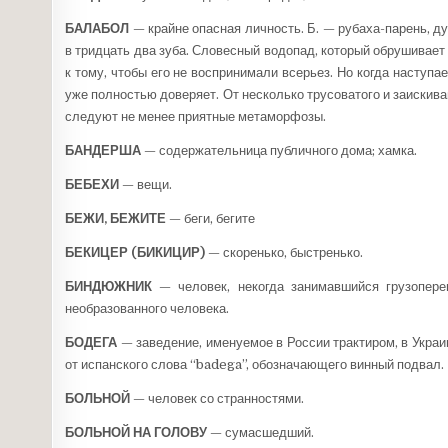
БАЛАБОЛ
— крайне опасная личность. Б. — рубаха-парень, ду
в тридцать два зуба. Словесный водопад, который обрушивае
к тому, чтобы его не воспринимали всерьез. Но когда наступа
уже полностью доверяет. От несколько трусоватого и заискив
следуют не менее приятные метаморфозы.
БАНДЕРША
— содержательница публичного дома; хамка.
БЕБЕХИ
— вещи.
БЕЖИ, БЕЖИТЕ
— беги, бегите
БЕКИЦЕР (БИКИЦИР)
— скоренько, быстренько.
БИНДЮЖНИК
— человек, некогда занимавшийся грузопере
необразованного человека.
БОДЕГА
— заведение, именуемое в России трактиром, в Украи
от испанского слова “
badega
”, обозначающего винный подвал.
БОЛЬНОЙ
— человек со странностями.
БОЛЬНОЙ НА ГОЛОВУ
— сумасшедший.