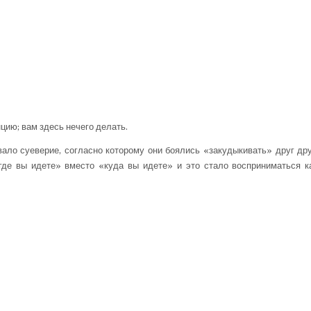
цию; вам здесь нечего делать.
ло суеверие, согласно кото­рому они боялись «закудыкивать» друг дру
де вы идете» вместо «куда вы идете» и это стало воспри­ниматься к