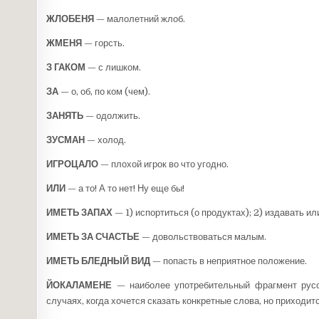
ЖЛОБЕНЯ
— малолетний жлоб.
ЖМЕНЯ
— горсть.
З ГАКОМ
— с лишком.
ЗА
— о, об, по ком (чем).
ЗАНЯТЬ
— одолжить.
ЗУСМАН
— холод.
ИГРОЦАЛО
— плохой игрок во что угодно.
ИЛИ
— а то! А то нет! Ну еще бы!
ИМЕТЬ ЗАПАХ
— 1) испортиться (о продуктах); 2) из­давать 
ИМЕТЬ ЗА СЧАСТЬЕ
— довольствоваться малым.
ИМЕТЬ БЛЕДНЫЙ ВИД
— попасть в неприятное по­ложение.
ЙОКАЛАМЕНЕ
— наиболее употребительный фраг­мент русс
случаях, когда хочется ска­зать конкретные слова, но приход