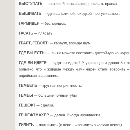
ВЫСТУПАТЬ
— вести себя вызывающе, «качать права».
ВЫШИВАТЬ
— идти вальяжной походкой; прогуливаться.
ГАРМИДЕР
— беспорядок.
ГАСАТЬ
— плясать.
ГВАЛТ, ГЕВОЛТ!
— караул!; вообще шум.
ГДЕ ВЫ ЕСТЬ?
— вы не можете составить достойную конкурен
ГДЕ ВИ ИДЕТЕ
— куда вы идете? У украинцев издавна бытова
бопытно, что и жившие между ними евреи стали говорить «г
еврейское выражение.
ГЕМБЕЛЬ
— крупная неприятность.
ГЕМБЫ
— большие полные губы.
ГЕШЕФТ
— сделка.
ГЕШЕФТМАХЕР
— делец. Иногда иронически.
ГИЛИТЬ
— поднимать (о цене – «загилить высокую цену»).