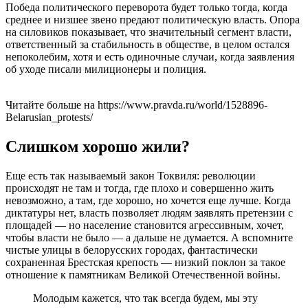
Победа политического переворота будет только тогда, когда
среднее и низшее звено предают политическую власть. Опора
на силовиков показывает, что значительный сегмент власти,
ответственный за стабильность в обществе, в целом остался
непоколебим, хотя и есть одиночные случаи, когда заявления
об уходе писали милиционеры и полиция.
Читайте больше на https://www.pravda.ru/world/1528896-
Belarusian_protests/
Слишком хорошо жили?
Еще есть так называемый закон Токвиля: революции
происходят не там и тогда, где плохо и совершенно жить
невозможно, а там, где хорошо, но хочется еще лучше. Когда
диктатуры нет, власть позволяет людям заявлять претензии с
площадей — но население становится агрессивным, хочет,
чтобы власти не было — а дальше не думается. А вспомните
чистые улицы в белорусских городах, фантастически
сохраненная Брестская крепость — низкий поклон за такое
отношение к памятникам Великой Отечественной войны.
Молодым кажется, что так всегда будем, мы эту