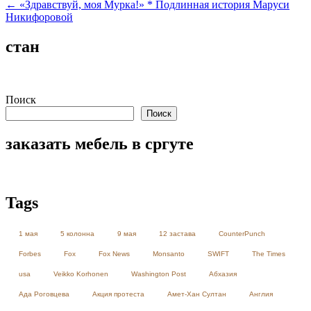
по
← «Здравствуй, моя Мурка!» * Подлинная история Маруси
записям
Никифоровой
стан
Поиск
Поиск
заказать мебель в сргуте
Tags
1 мая
5 колонна
9 мая
12 застава
CounterPunch
Forbes
Fox
Fox News
Monsanto
SWIFT
The Times
usa
Veikko Korhonen
Washington Post
Абхазия
Ада Роговцева
Акция протеста
Амет-Хан Султан
Англия