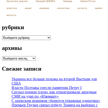
Аргунское ущелье
Аркадий ДЗЮБА
Армада
Армия Росси
агрессия
акция
америка
аналитика
антанта
армия
артисты
рубрики
рубрики
архивы
архивы
Свежие записи
Украина все больше похожа на второй Вьетнам для
США
Власти Полтавы снесли памятник Петру I
Сигнал поняли плохо: как отреагировали западные
СМИ на удар по «Южмашу»
С киевским режимом «борются отважные одиночки»
Премьер Грузии связал победу Трампа на выборах с