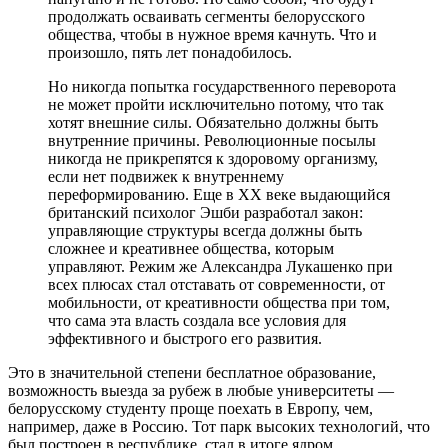
продолжать осваивать сегменты белорусского
общества, чтобы в нужное время качнуть. Что и
произошло, пять лет понадобилось.
Но никогда попытка государственного переворота
не может пройти исключительно потому, что так
хотят внешние силы. Обязательно должны быть
внутренние причины. Революционные посылы
никогда не прикрепятся к здоровому организму,
если нет подвижек к внутреннему
переформированию. Еще в ХХ веке выдающийся
британский психолог Эшби разработал закон:
управляющие структуры всегда должны быть
сложнее и креативнее общества, которым
управляют. Режим же Александра Лукашенко при
всех плюсах стал отставать от современности, от
мобильности, от креативности общества при том,
что сама эта власть создала все условия для
эффективного и быстрого его развития.
Это в значительной степени бесплатное образование,
возможность выезда за рубеж в любые университеты —
белорусскому студенту проще поехать в Европу, чем,
например, даже в Россию. Тот парк высоких технологий, что
был построен в республике, стал в итоге ядром