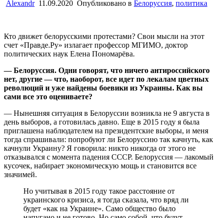
Alexandr
11.09.2020
Опубликовано в
Белоруссия
,
политика
Кто движет белорусскими протестами? Свои мысли на этот
счет «Правде.Ру» излагает профессор МГИМО, доктор
политических наук Елена Пономарёва.
— Белоруссия. Одни говорят, что ничего антироссийского
нет, другие — что, наоборот, все идет по лекалам цветных
революций и уже найдены боевики из Украины. Как вы
сами все это оцениваете?
— Нынешняя ситуация в Белоруссии возникла не 9 августа в
день выборов, а готовилась давно. Еще в 2015 году я была
приглашена наблюдателем на президентские выборы, и меня
тогда спрашивали: попробуют ли Белоруссию так качнуть, как
качнули Украину? Я говорила: никто никогда от этого не
отказывался с момента падения СССР. Белоруссия — лакомый
кусочек, набирает экономическую мощь и становится все
значимей.
Но учитывая в 2015 году такое расстояние от
украинского кризиса, я тогда сказала, что вряд ли
будет «как на Украине». Само общество было
напугано и не готово. Но само собой, что будут