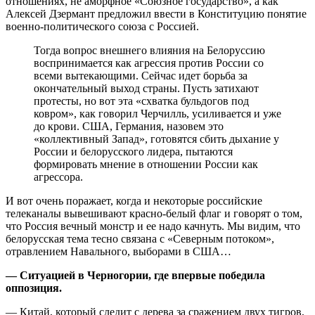
отношениях, не аморфное «Союзное государство», а как
Алексей Дзермант предложил ввести в Конституцию понятие
военно-политического союза с Россией.
Тогда вопрос внешнего влияния на Белоруссию
воспринимается как агрессия против России со
всеми вытекающими. Сейчас идет борьба за
окончательный выход страны. Пусть затихают
протесты, но вот эта «схватка бульдогов под
ковром», как говорил Черчилль, усиливается и уже
до крови. США, Германия, назовем это
«коллективный Запад», готовятся сбить дыхание у
России и белорусского лидера, пытаются
формировать мнение в отношении России как
агрессора.
И вот очень поражает, когда и некоторые российские
телеканалы вывешивают красно-белый флаг и говорят о том,
что Россия вечный монстр и ее надо качнуть. Мы видим, что
белорусская тема тесно связана с «Северным потоком»,
отравлением Навального, выборами в США…
— Ситуацией в Черногории, где впервые победила
оппозиция.
— Китай, который следит с дерева за сражением двух тигров,