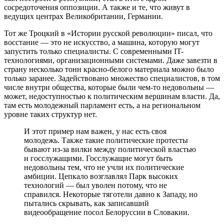
сосредоточения оппозиции. А также и те, что живут в
ведущих центрах Великобритании, Германии.
Тот же Троцкий в «Истории русской революции» писал, что
восстание — это не искусство, а машина, которую могут
запустить только специалисты. С современными IT-
технологиями, организационными системами. Даже завезти в
страну несколько тонн красно-белого материала можно было
только заранее. Задействовано множество специалистов, в том
числе внутри общества, которые были чем-то недовольны —
может, недоступностью к политическим вершинам власти. Да,
там есть молодежный парламент есть, а на региональном
уровне таких структур нет.
И этот пример нам важен, у нас есть своя
молодежь. Также такие политические протесты
бывают из-за вилки между политической властью
и госслужащими. Госслужащие могут быть
недовольны тем, что не учли их политические
амбиции. Цепкало возглавлял Парк высоких
технологий — был уволен потому, что не
справился. Некоторые тяготели давно к Западу, но
пытались скрывать, как записавший
видеообращение посол Белоруссии в Словакии.