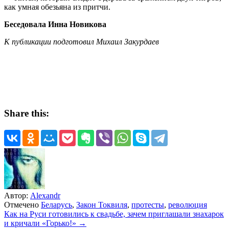
как умная обезьяна из притчи.
Беседовала Инна Новикова
К публикации подготовил Михаил Закурдаев
Share this:
Автор:
Alexandr
Отмечено
Беларусь
,
Закон Токвиля
,
протесты
,
революция
Навигация
Как на Руси готовились к свадьбе, зачем приглашали знахарок
и кричали «Горько!» →