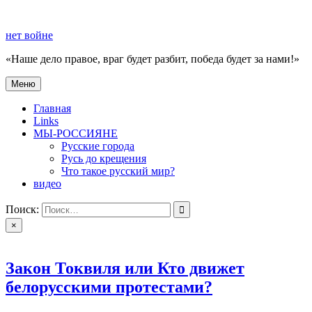
Перейти
к
нет войне
содержимому
«Наше дело правое, враг будет разбит, победа будет за нами!»
Меню
нет войне
«Наше дело правое, враг будет разбит, победа будет за нами!»
Главная
Links
МЫ-РОССИЯНЕ
Русские города
Русь до крещения
Что такое русский мир?
видео
Поиск:
×
Закон Токвиля или Кто движет
белорусскими протестами?