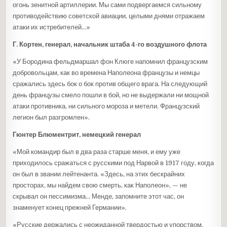
огонь зенитной артиллерии. Мы сами подвергаемся сильному
противодействию советской авиации, целыми днями отражаем
атаки их истребителей…»
Г. Кортен, генерал, начальник штаба 4-го воздушного флота
«У Бородина фельдмаршал фон Клюге напомнил французским
добровольцам, как во времена Наполеона французы и немцы
сражались здесь бок о бок против общего врага. На следующий
день французы смело пошли в бой, но не выдержали ни мощной
атаки противника, ни сильного мороза и метели. Французский
легион был разгромлен».
Гюнтер Блюментрит, немецкий генерал
«Мой командир был в два раза старше меня, и ему уже
приходилось сражаться с русскими под Нарвой в 1917 году, когда
он был в звании лейтенанта. «Здесь, на этих бескрайних
просторах, мы найдем свою смерть, как Наполеон», — не
скрывал он пессимизма… Менде, запомните этот час, он
знаменует конец прежней Германии».
«Русские держались с неожиданной твердостью и упорством,