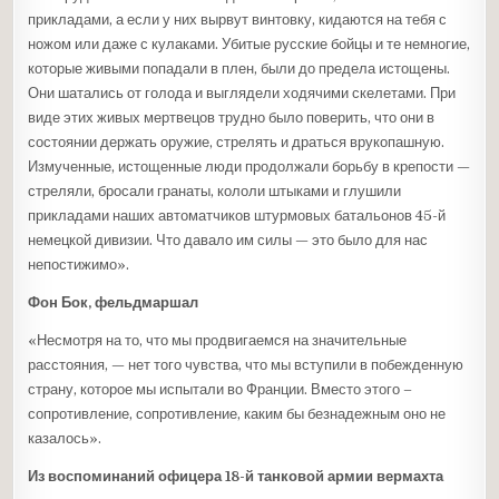
прикладами, а если у них вырвут винтовку, кидаются на тебя с
ножом или даже с кулаками. Убитые русские бойцы и те немногие,
которые живыми попадали в плен, были до предела истощены.
Они шатались от голода и выглядели ходячими скелетами. При
виде этих живых мертвецов трудно было поверить, что они в
состоянии держать оружие, стрелять и драться врукопашную.
Измученные, истощенные люди продолжали борьбу в крепости —
стреляли, бросали гранаты, кололи штыками и глушили
прикладами наших автоматчиков штурмовых батальонов 45-й
немецкой дивизии. Что давало им силы — это было для нас
непостижимо».
Фон Бок, фельдмаршал
«Несмотря на то, что мы продвигаемся на значительные
расстояния, — нет того чувства, что мы вступили в побежденную
страну, которое мы испытали во Франции. Вместо этого –
сопротивление, сопротивление, каким бы безнадежным оно не
казалось».
Из воспоминаний офицера 18-й танковой армии вермахта