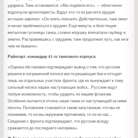
ударила. Танк остановился. «Мы подбили его», — облегченно
вздохнули артиллеристы. Вдруг кто-то из расчета орудия
истошно завопил: «Он опять поехал!» Действительно, танк ожил
и начал приближаться к орудию. Еще минута, и блестящие
металлом гусеницы танка, словно игрушку впечатали гаубицу в
землю. Расправившись с орудием, танк продолжил путь, как ни в
чем не бывало».
Райнгарт, командир 41-го танкового корпуса
«Оценка обстановки подтверждает вывод о том, что русские
решили в пограничной полосе вести решающие бои и отходят
лишь на отдельных участках фронта, где их вынуждает к тому
сильный натиск наших наступающих войск… Русские ищут
любую возможность, чтобы ударить по нашим флангам.
Особенно пытаются отсечь наши танки от наступающей за ними
пехоты. Положение становится таким запутанным, что мы не
понимаем, то ли мы окружаем противника, то ли он нас…
Сведения с фронта подтверждают, что русские всюду
сражаются до последнего человека».