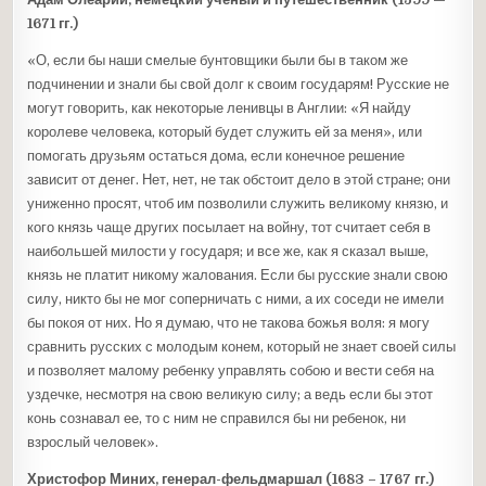
1671 гг.)
«О, если бы наши смелые бунтовщики были бы в таком же
подчинении и знали бы свой долг к своим государям! Русские не
могут говорить, как некоторые ленивцы в Англии: «Я найду
королеве человека, который будет служить ей за меня», или
помогать друзьям остаться дома, если конечное решение
зависит от денег. Нет, нет, не так обстоит дело в этой стране; они
униженно просят, чтоб им позволили служить великому князю, и
кого князь чаще других посылает на войну, тот считает себя в
наибольшей милости у государя; и все же, как я сказал выше,
князь не платит никому жалования. Если бы русские знали свою
силу, никто бы не мог соперничать с ними, а их соседи не имели
бы покоя от них. Но я думаю, что не такова божья воля: я могу
сравнить русских с молодым конем, который не знает своей силы
и позволяет малому ребенку управлять собою и вести себя на
уздечке, несмотря на свою великую силу; а ведь если бы этот
конь сознавал ее, то с ним не справился бы ни ребенок, ни
взрослый человек».
Христофор Миних, генерал-фельдмаршал (1683 – 1767 гг.)