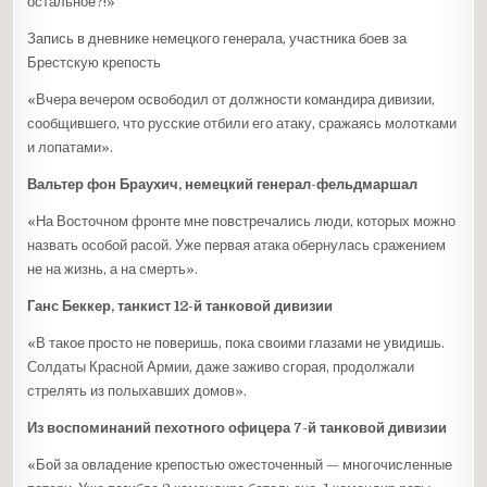
остальное?!»
Запись в дневнике немецкого генерала, участника боев за
Брестскую крепость
«Вчера вечером освободил от должности командира дивизии,
сообщившего, что русские отбили его атаку, сражаясь молотками
и лопатами».
Вальтер фон Браухич, немецкий генерал-фельдмаршал
«На Восточном фронте мне повстречались люди, которых можно
назвать особой расой. Уже первая атака обернулась сражением
не на жизнь, а на смерть».
Ганс Беккер, танкист 12-й танковой дивизии
«В такое просто не поверишь, пока своими глазами не увидишь.
Солдаты Красной Армии, даже заживо сгорая, продолжали
стрелять из полыхавших домов».
Из воспоминаний пехотного офицера 7-й танковой дивизии
«Бой за овладение крепостью ожесточенный — многочисленные