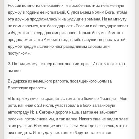
России во многих отношениях, и в особенности за неизменную
дружбу в годины ее испытаний. С упованием молим Бога, чтобы
эта дружба продолжалась и на будущие времена. Ни на минуту
не сомневаемся, что благодарность России и её государю живёт
и будет жить в сердцах американцев. Только безумный может
предположить, что Америка когда-либо нарушит верность этой
дружбе предумышленно несправедливым словом или
поступком».
2. По-видимому, Гитлер плохо знал историю. И вот, что из этого
вышло:
Выдержка из немецкого рапорта, посвященного боям за
Брестскую крепость
«Потери жуткие, не сравнить с теми, что были во Франции… Моя
рота, начиная с 23 июля, участвовала в боях за танковую
автостраду № 1. Сегодня дорога наша, завтра ее забирают
русские, потом снова мы, и так далее. Никого еще не видел злее
этих русских. Настоящие цепные псы! Никогда не знаешь, что от
них ожидать. И откуда у них только берутся танки и все