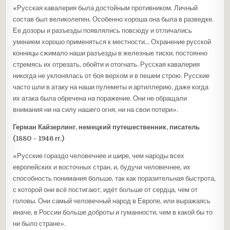
«Русская кавалерия была достойным противником. Личный
состав был великолепен. Особенно хороша она была в разведке.
Ее дозоры и разъезды появлялись повсюду и отличались
умением хорошо применяться к местности… Охранение русской
конницы сжимало наши разъезды в железные тиски, постоянно
стремясь их отрезать, обойти и отогнать. Русская кавалерия
никогда не уклонялась от боя верхом и в пешем строю. Русские
часто шли в атаку на наши пулеметы и артиллерию, даже когда
их атака была обречена на поражение. Они не обращали
внимания ни на силу нашего огня, ни на свои потери».
Герман Кайзерлинг, немецкий путешественник, писатель
(1880 – 1946 гг.)
«Русские гораздо человечнее и шире, чем народы всех
европейских и восточных стран, и, будучи человечнее, их
способность понимания больше, так как поразительная быстрота,
с которой они всё постигают, идёт больше от сердца, чем от
головы. Они самый человечный народ в Европе, или выражаясь
иначе, в России больше доброты и гуманности, чем в какой бы то
ни было стране».