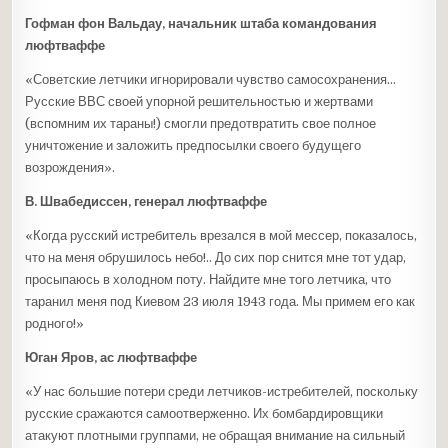
Гофман фон Вальдау, начальник штаба командования
люфтваффе
«Советские летчики игнорировали чувство самосохранения…
Русские ВВС своей упорной решительностью и жертвами
(вспомним их тараны!) смогли предотвратить свое полное
уничтожение и заложить предпосылки своего будущего
возрождения».
В. Швабедиссен, генерал люфтваффе
«Когда русский истребитель врезался в мой мессер, показалось,
что на меня обрушилось небо!.. До сих пор снится мне тот удар,
просыпаюсь в холодном поту. Найдите мне того летчика, что
таранил меня под Киевом 23 июля 1943 года. Мы примем его как
родного!»
Юган Яров, ас люфтваффе
«У нас большие потери среди летчиков-истребителей, поскольку
русские сражаются самоотверженно. Их бомбардировщики
атакуют плотными группами, не обращая внимание на сильный