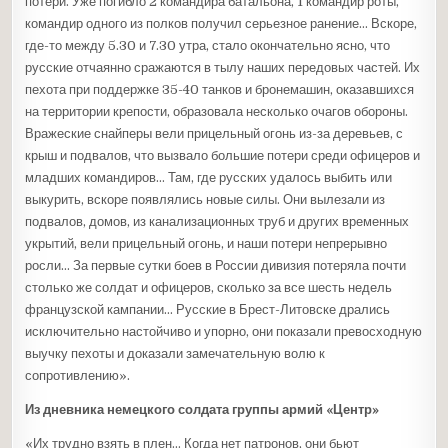
потери. Уже погибло 2 командира батальона, 1 командир роты,
командир одного из полков получил серьезное ранение… Вскоре,
где-то между 5.30 и 7.30 утра, стало окончательно ясно, что
русские отчаянно сражаются в тылу наших передовых частей. Их
пехота при поддержке 35-40 танков и бронемашин, оказавшихся
на территории крепости, образовала несколько очагов обороны.
Вражеские снайперы вели прицельный огонь из-за деревьев, с
крыш и подвалов, что вызвало большие потери среди офицеров и
младших командиров… Там, где русских удалось выбить или
выкурить, вскоре появлялись новые силы. Они вылезали из
подвалов, домов, из канализационных труб и других временных
укрытий, вели прицельный огонь, и наши потери непрерывно
росли… За первые сутки боев в России дивизия потеряла почти
столько же солдат и офицеров, сколько за все шесть недель
французской кампании… Русские в Брест-Литовске дрались
исключительно настойчиво и упорно, они показали превосходную
выучку пехоты и доказали замечательную волю к
сопротивлению».
Из дневника немецкого солдата группы армий «Центр»
«Их трудно взять в плен… Когда нет патронов, они бьют