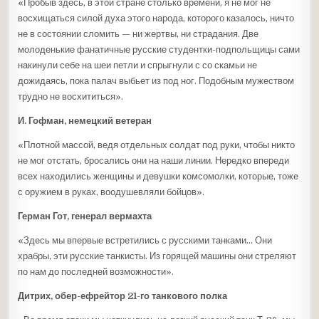
«Пробыв здесь, в этой стране столько времени, я не мог не
восхищаться силой духа этого народа, которого казалось, ничто
не в состоянии сломить — ни жертвы, ни страдания. Две
молоденькие фанатичные русские студентки-подпольщицы сами
накинули себе на шеи петли и спрыгнули с со скамьи не
дожидаясь, пока палач выбьет из под ног. Подобным мужеством
трудно не восхититься».
И. Гофман, немецкий ветеран
«Плотной массой, ведя отдельных солдат под руки, чтобы никто
не мог отстать, бросались они на наши линии. Нередко впереди
всех находились женщины и девушки комсомолки, которые, тоже
с оружием в руках, воодушевляли бойцов».
Герман Гот, генерал вермахта
«Здесь мы впервые встретились с русскими танками… Они
храбры, эти русские танкисты. Из горящей машины они стреляют
по нам до последней возможности».
Дитрих, обер-ефрейтор 21-го танкового полка