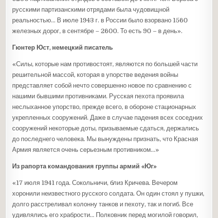
русскими партизанскими отрядами была чудовищной
реальностью… В июле 1943 г. в России было взорвано 1560
железных дорог, в сентябре – 2600. То есть 90 – в день».
Гюнтер Юст, немецкий писатель
«Силы, которые нам противостоят, являются по большей части
решительной массой, которая в упорстве ведения войны
представляет собой нечто совершенно новое по сравнению с
нашими бывшими противниками. Русская пехота проявила
неслыханное упорство, прежде всего, в обороне стационарных
укрепленных сооружений. Даже в случае падения всех соседних
сооружений некоторые доты, призываемые сдаться, держались
до последнего человека. Мы вынуждены признать, что Красная
Армия является очень серьезным противником…»
Из рапорта командования группы армий «Юг»
«17 июля 1941 года. Сокольничи, близ Кричева. Вечером
хоронили неизвестного русского солдата. Он один стоял у пушки,
долго расстреливал колонну танков и пехоту, так и погиб. Все
удивлялись его храбрости… Полковник перед могилой говорил,