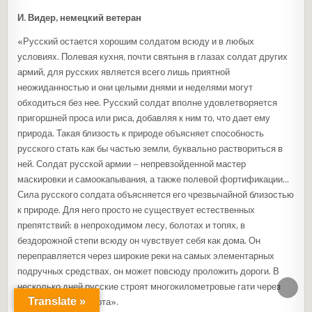
И. Видер, немецкий ветеран
«Русский остается хорошим солдатом всюду и в любых
условиях. Полевая кухня, почти святыня в глазах солдат других
армий, для русских является всего лишь приятной
неожиданностью и они целыми днями и неделями могут
обходиться без нее. Русский солдат вполне удовлетворяется
пригоршней проса или риса, добавляя к ним то, что дает ему
природа. Такая близость к природе объясняет способность
русского стать как бы частью земли, буквально раствориться в
ней. Солдат русской армии – непревзойденной мастер
маскировки и самоокапывания, а также полевой фортификации…
Сила русского солдата объясняется его чрезвычайной близостью
к природе. Для него просто не существует естественных
препятствий: в непроходимом лесу, болотах и топях, в
бездорожной степи всюду он чувствует себя как дома. Он
переправляется через широкие реки на самых элементарных
подручных средствах, он может повсюду проложить дороги. В
несколько дней русские строят многокилометровые гати через
ПРОКР
ВВЕРХ
Translate »
непроходимые болота».