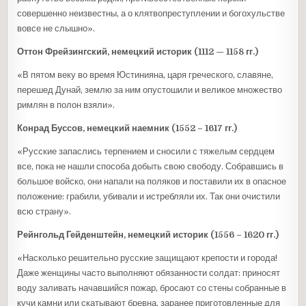
совершенно неизвестны, а о клятвопреступлении и богохульстве
вовсе не слышно».
Оттон Фрейзингский, немецкий историк (1112 — 1158 гг.)
«В пятом веку во время Юстинияна, царя греческого, славяне,
перешед Дунай, землю за ним опустошили и великое множество
римлян в полон взяли».
Конрад Буссов, немецкий наемник (1552 – 1617 гг.)
«Русские запаслись терпением и сносили с тяжелым сердцем
все, пока не нашли способа добыть свою свободу. Собравшись в
большое войско, они напали на поляков и поставили их в опасное
положение: грабили, убивали и истребляли их. Так они очистили
всю страну».
Рейнгольд Гейденштейн, немецкий историк (1556 – 1620 гг.)
«Насколько решительно русские защищают крепости и города!
Даже женщины часто выполняют обязанности солдат: приносят
воду заливать начавшийся пожар, бросают со стены собранные в
кучи камни или скатывают бревна, заранее приготовленные для