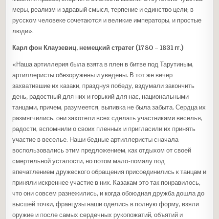
меры, реализм и здравый смысл, терпение и единство цели; в
русском человеке сочетаются и великие императоры, и простые
люди».
Карл фон Клаузевиц, немецкий стратег (1780 – 1831 гг.)
«Наша артиллерия была взята в плен в битве под Тарутиным,
артиллеристы обезоружены и уведены. В тот же вечер
захватившие их казаки, празднуя победу, вздумали закончить
день, радостный для них и горький для нас, национальными
танцами, причем, разумеется, выпивка не была забыта. Сердца их
размягчились, они захотели всех сделать участниками веселья,
радости, вспомнили о своих пленных и пригласили их принять
участие в веселье. Наши бедные артиллеристы сначала
воспользовались этим предложением, как отдыхом от своей
смертельной усталости, но потом мало-помалу под
впечатлением дружеского обращения присоединились к танцам и
приняли искреннее участие в них. Казакам это так понравилось,
что они совсем разнежились, и когда обоюдная дружба дошла до
высшей точки, французы наши оделись в полную форму, взяли
оружие и после самых сердечных рукопожатий, объятий и