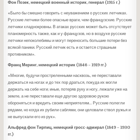
Фон Позек, немецкий военный историк, генерал (1915 г.)
«Было бы смешно говорить с неуважением о русских летчиках.
Русские летчики более опасные враги, чем французские. Русские
летчики хладнокровны. В атаках русских может быть отсутствует
планомерность также, как и у французов, но в воздухе русские
летчики непоколебимы и могут переносить большие потери без
всякой паники. Русский летчик есть и остается страшным
противником».
Франц Меринг, немецкий историк (1846 – 1919 гг.)
«Многие, будучи простреленными насквозь, не переставали
держаться на ногах и до тех пор драться, покуда их могли
держать на себе ноги; иные, потеряв руку и ногу, лежали уже на
земле, а не переставали еще другою здоровою рукою
обороняться и вредить своим неприятелям… Русские полегли
рядами, но когда их рубили саблями, они целовали ствол ружья и
не выпускали его из рук».
Альфред фон Тирпиц, немецкий гросс-адмирал (1849 – 1930
гг.)