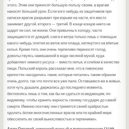
этого. Этим они приносят большую пользу своим, а врагам
наносят большой урон. Если кого-нибудь из защитников при
натиске врагов разрывает при взрыве на части, его место
занимает другой, второго — третий. В конце концов никто не
щадит ни сил, ни жизни. Они привычны к холоду, часто
защищаются от дождей, снега и ветра только лишь с помощью
какого-нибудь плетня из веток или плаща, натянутого на вбитые
колья. Кроме того, они очень терпеливо переносят голод,
довольствуясь намешанной в воде овсяной мукой, куда
добавляют немного уксуса — вместо питья, и хлебом в качестве
пищи. Польский король рассказал мне, что в ливонских
крепостях находились такие, которые питались таким образом
очень долго, так что почти все уже пали. Оставшиеся же в живых,
хотя чуть дышали, держались до последнего момента,
беспокоясь лишь о том, как бы не сдаться осаждающим, по-
видимому, чтобы хранить верность своему государю до самой
смерти. Именно поэтому они стремятся своей храбростью
одолеть более многочисленных врагов или по крайней мере
обессилить их своей выносливостью и терпением».
Адам Олеарий, немецкий ученый и путешественник (1599 —