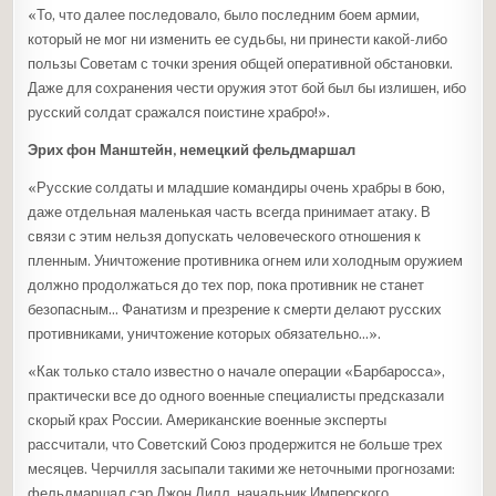
«То, что далее последовало, было последним боем армии,
который не мог ни изменить ее судьбы, ни принести какой-либо
пользы Советам с точки зрения общей оперативной обстановки.
Даже для сохранения чести оружия этот бой был бы излишен, ибо
русский солдат сражался поистине храбро!».
Эрих фон Манштейн, немецкий фельдмаршал
«Русские солдаты и младшие командиры очень храбры в бою,
даже отдельная маленькая часть всегда принимает атаку. В
связи с этим нельзя допускать человеческого отношения к
пленным. Уничтожение противника огнем или холодным оружием
должно продолжаться до тех пор, пока противник не станет
безопасным… Фанатизм и презрение к смерти делают русских
противниками, уничтожение которых обязательно…».
«Как только стало известно о начале операции «Барбаросса»,
практически все до одного военные специалисты предсказали
скорый крах России. Американские военные эксперты
рассчитали, что Советский Союз продержится не больше трех
месяцев. Черчилля засыпали такими же неточными прогнозами:
фельдмаршал сэр Джон Дилл, начальник Имперского