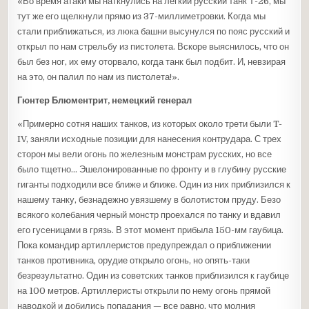
«Во время атаки мы наткнулись на легкий русский танк Т-26, мы
тут же его щелкнули прямо из 37-миллиметровки. Когда мы
стали приближаться, из люка башни высунулся по пояс русский и
открыл по нам стрельбу из пистолета. Вскоре выяснилось, что он
был без ног, их ему оторвало, когда танк был подбит. И, невзирая
на это, он палил по нам из пистолета!».
Гюнтер Блюментрит, немецкий генерал
«Примерно сотня наших танков, из которых около трети были T-
IV, заняли исходные позиции для нанесения контрудара. С трех
сторон мы вели огонь по железным монстрам русских, но все
было тщетно… Эшелонированные по фронту и в глубину русские
гиганты подходили все ближе и ближе. Один из них приблизился к
нашему танку, безнадежно увязшему в болотистом пруду. Безо
всякого колебания черный монстр проехался по танку и вдавил
его гусеницами в грязь. В этот момент прибыла 150-мм гаубица.
Пока командир артиллеристов предупреждал о приближении
танков противника, орудие открыло огонь, но опять-таки
безрезультатно. Один из советских танков приблизился к гаубице
на 100 метров. Артиллеристы открыли по нему огонь прямой
наводкой и добились попадания — все равно, что молния