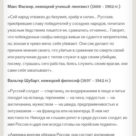
Макс Фасмер, немецкий ученый-лингвист (1886 – 1962 гг.)
«Сей народ отважен до безумия, храбр и силен… Русские,
приобревшие славу победителей у соседних народов, почитали
ужасным бедствием лишится ее, сражались отчаянно… Говорят,
что побежденные скифы никогда живые не сдаются неприятелям,
но, вонзая в чрево мечи, себя убивают. Они сие делают по
причине мнения своего, что убитые в сражении по смерти своей
или разлучении души с телом служат в аде своим убийцам,
посему, страшась сего рабства, боясь служить своим врагам, они
сами себя закалывают».
Вальтер Шубарт, немецкий философ (1897 – 1942 гг.)
«Русский солдат — спартанец, он воздержанием в пище и питье
походит на испанца, терпением — на чеха, гордостью — на
англичанина, мужеством — на шведа, предприимчивостью и
энтузиазмом — на француза или на венгерца. В нем нет
жестокости. Никогда не слышен ропот в среде русских солдат; во
имя России и царя они всегда готовы на геройские подвиги».
«Америка многим обязана России, она состоит должником