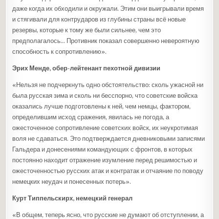
даже когда их обходили и окружали. Этим они выигрывали время
и стягивали для контрударов из глубины страны всё новые
резервы, которые к тому же были сильнее, чем это
предполагалось… Противник показал совершенно невероятную
способность к сопротивлению».
Эрих Менде, обер-лейтенант пехотной дивизии
«Нельзя не подчеркнуть одно обстоятельство: сколь ужасной ни
была русская зима и сколь ни бесспорно, что советские войска
оказались лучше подготовлены к ней, чем немцы, фактором,
определившим исход сражения, явилась не погода, а
ожесточенное сопротивление советских войск, их неукротимая
воля не сдаваться. Это подтверждается дневниковыми записями
Гальдера и донесениями командующих с фронтов, в которых
постоянно находит отражение изумление перед решимостью и
ожесточенностью русских атак и контратак и отчаяние по поводу
немецких неудач и понесенных потерь».
Курт Типпельскирх, немецкий генерал
«В общем, теперь ясно, что русские не думают об отступлении, а