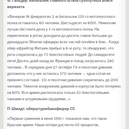
Ф. Гальдер, начальник главного штаба сухопутных войск
вермахта
«Вечером 16 февраля во 2-м батальоне 113-го мотопехотного
полка оставалось 60 человек. Шестьдесят из 600!.. Немногим
лучше обстояли дела у 1-го мотопехотного полка. На
перекличках в ротах доходили до десяти, самое большее до
двенадцати. Многие офицеры всех частей погибли в бою… Когда
обер-ефрейтор Фитшен прибыл в 6-ю роту, то обнаружил, что
рота сократилась до 75 боеспособных людей. До семидесяти
пяти! Десять дней назад во Франции в поезд погрузилось 240
человек… В середине дня 27 октября 73-я пехотная дивизия
доложила, что у них осталось 170 человек — одна сотая ее
прежнего состава!.. 111-я пехотная дивизия сократилась до 200
человек. Тяжелое вооружение дивизий и корпусов было потеряно
на 60%. Вся армия располагала только 25 боеспособными
танками и штурмовыми орудиями…».
П. Шмидт, оберштурмбаннфюрер СС
«Первые сражения в июне 1941 г. показали нам, что такое
Красная армия. Наши потери достигли 50 процентов.