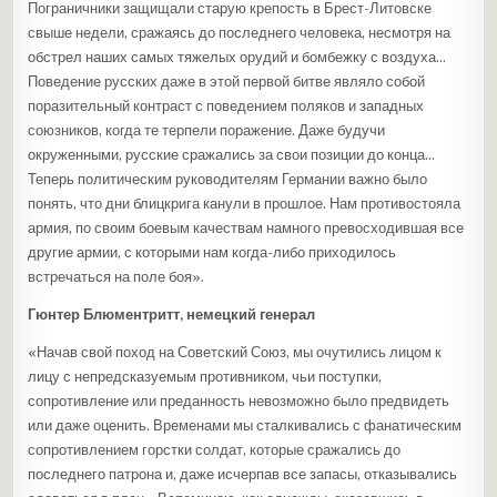
Пограничники защищали старую крепость в Брест-Литовске
свыше недели, сражаясь до последнего человека, несмотря на
обстрел наших самых тяжелых орудий и бомбежку с воздуха…
Поведение русских даже в этой первой битве являло собой
поразительный контраст с поведением поляков и западных
союзников, когда те терпели поражение. Даже будучи
окруженными, русские сражались за свои позиции до конца…
Теперь политическим руководителям Германии важно было
понять, что дни блицкрига канули в прошлое. Нам противостояла
армия, по своим боевым качествам намного превосходившая все
другие армии, с которыми нам когда-либо приходилось
встречаться на поле боя».
Гюнтер Блюментритт, немецкий генерал
«Начав свой поход на Советский Союз, мы очутились лицом к
лицу с непредсказуемым противником, чьи поступки,
сопротивление или преданность невозможно было предвидеть
или даже оценить. Временами мы сталкивались с фанатическим
сопротивлением горстки солдат, которые сражались до
последнего патрона и, даже исчерпав все запасы, отказывались