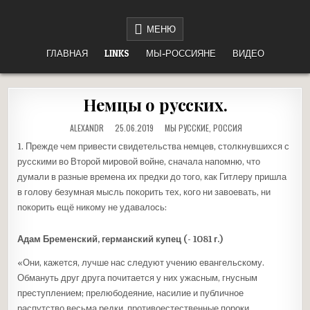
Перейти
НЕТ ВОЙНЕ
«НАШЕ ДЕЛО ПРАВОЕ, ВРАГ БУДЕТ РАЗБИТ, ПОБЕДА БУДЕТ ЗА НАМИ!»
к
МЕНЮ
содержимому
ГЛАВНАЯ
LINKS
МЫ-РОССИЯНЕ
ВИДЕО
Немцы о русских.
ОПУБЛИКОВАНО
ALEXANDR
25.06.2019
МЫ РУССКИЕ
,
РОССИЯ
В
1. Прежде чем привести свидетельства немцев, столкнувшихся с
русскими во Второй мировой войне, сначала напомню, что
думали в разные времена их предки до того, как Гитлеру пришла
в голову безумная мысль покорить тех, кого ни завоевать, ни
покорить ещё никому не удавалось:
Адам Бременский, германский купец (- 1081 г.)
«Они, кажется, лучше нас следуют учению евангельскому.
Обмануть друг друга почитается у них ужасным, гнусным
преступлением; прелюбодеяние, насилие и публичное
распутство весьма редки, противоестественные пороки