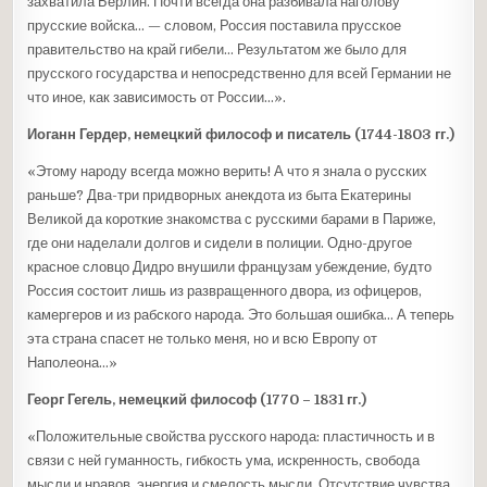
захватила Берлин. Почти всегда она разбивала наголову
прусские войска… — словом, Россия поставила прусское
правительство на край гибели… Результатом же было для
прусского государства и непосредственно для всей Германии не
что иное, как зависимость от России…».
Иоганн Гердер, немецкий философ и писатель (1744-1803 гг.)
«Этому народу всегда можно верить! А что я знала о русских
раньше? Два-три придворных анекдота из быта Екатерины
Великой да короткие знакомства с русскими барами в Париже,
где они наделали долгов и сидели в полиции. Одно-другое
красное словцо Дидро внушили французам убеждение, будто
Россия состоит лишь из развращенного двора, из офицеров,
камергеров и из рабского народа. Это большая ошибка… А теперь
эта страна спасет не только меня, но и всю Европу от
Наполеона…»
Георг Гегель, немецкий философ (1770 – 1831 гг.)
«Положительные свойства русского народа: пластичность и в
связи с ней гуманность, гибкость ума, искренность, свобода
мысли и нравов, энергия и смелость мысли. Отсутствие чувства