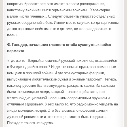
напротив, бросают все, что имеют в своем распоряжении,
навстречу вклинившимся германским войскам… Характерно
малое число пленных… Следует отметить упорство отдельных
русских соединений в бою. Имели место случаи, когда гарнизоны
дотов взрывали себя вместе с дотами, не желая сдаваться в
плен».
Ф. Гальдер, начальник главного штаба сухопутных войск
вермахта
«Где же тот бедный анемичный русский пехотинец, оказавшийся
в Финдляндии без сапог? И где эти немые орды, разгромленные
немцами в прошлой войне? И где эти кустарные фабрики,
выпускающие любительские ружья и ржавые патроны?.. Теперь,
наконец, русские были вынуждены раскрыть карты. Их картами
были эти молодые люди, каждый – настоящий атлет, с их
железной дисциплиной, новеньким современным оружием и
отличным здоровьем. У них было то, что редко можно увидеть на
лицах молодых людей. Это была смесь юношеской силы и
духовной решимости и что-то еще – может быть гордость.
Прежде я такого не видел».