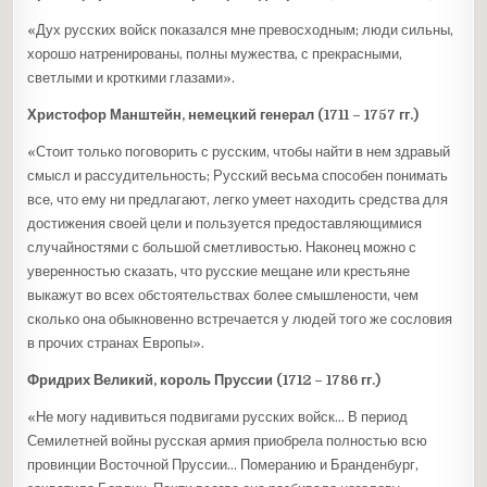
«Дух русских войск показался мне превосходным; люди сильны,
хорошо натренированы, полны мужества, с прекрасными,
светлыми и кроткими глазами».
Христофор Манштейн, немецкий генерал (1711 – 1757 гг.)
«Стоит только поговорить с русским, чтобы найти в нем здравый
смысл и рассудительность; Русский весьма способен понимать
все, что ему ни предлагают, легко умеет находить средства для
достижения своей цели и пользуется предоставляющимися
случайностями с большой сметливостью. Наконец можно с
уверенностью сказать, что русские мещане или крестьяне
выкажут во всех обстоятельствах более смышлености, чем
сколько она обыкновенно встречается у людей того же сословия
в прочих странах Европы».
Фридрих Великий, король Пруссии (1712 – 1786 гг.)
«Не могу надивиться подвигами русских войск… В период
Семилетней войны русская армия приобрела полностью всю
провинции Восточной Пруссии… Померанию и Бранденбург,