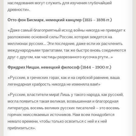
наследования могут служить для изучения глубочайшей
древности».
Отто фон Бисмарк, немецкий канцлер (1815 – 1898 гг.)
«Даже самый благоприятный исход войны никогда не приведет к
разложению основной силы России, которая зиждется на
миллионах русских… Эти последние, даже если их расчленить
международными трактатами, так же быстро вновь соединяются
друг с другом, как частицы разрезанного кусочка ртути…»
Фридрих Ницше, немецкий философ (1844 – 1900 гг.)
«Русские, в греческих горах, как и на сербской равнине, ваша
легендарная храбрость никогда не изменяла вам!»
«Русские, властители мира! Лишь у такого народа, как русский,
могла появиться такая великая, возвышенная и благородная
литература, восемь великих русских писателей – это восемь
горячих неиссякаемых источников. Нам всем понадобится
немало времени, чтобы только освоиться с ней и к ней
приблизиться».