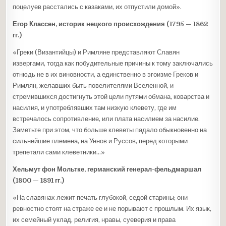
поцелуев расстались с казаками, их отпустили домой».
Егор Классен, историк нецкого происхождения (1795 — 1862
гг.)
«Греки (Византийцы) и Римляне представляют Славян
извергами, тогда как побудительные причины к тому заключались
отнюдь не в их виновности, а единственно в эгоизме Греков и
Римлян, желавших быть повелителями Вселенной, и
стремившихся достигнуть этой цели путями обмана, коварства и
насилия, и употреблявших там низкую клевету, где им
встречалось сопротивление, или плата насилием за насилие.
Заметьте при этом, что больше клеветы падало обыкновенно на
сильнейшие племена, на Уннов и Руссов, перед которыми
трепетали сами клеветники…»
Хельмут фон Мольтке, германский генерал-фельдмаршал
(1800 — 1891 гг.)
«На славянах лежит печать глубокой, седой старины; они
ревностно стоят на страже ее и не порывают с прошлым. Их язык,
их семейный уклад, религия, нравы, суеверия и права