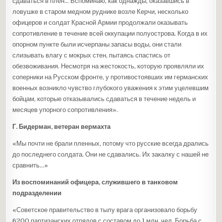
сдаваться в плен… Вспоминаю, как однажды, оказавшись в
ловушке в старом медном руднике возле Керчи, несколько
офицеров и солдат Красной Армии продолжали оказывать
сопротивление в течение всей оккупации полуострова. Когда в их
опорном пункте были исчерпаны запасы воды, они стали
слизывать влагу с мокрых стен, пытаясь спастись от
обезвоживания. Несмотря на жестокость, которую проявляли их
соперники на Русском фронте, у противостоявших им германских
военных возникло чувство глубокого уважения к этим уцелевшим
бойцам, которые отказывались сдаваться в течение недель и
месяцев упорного сопротивления».
Г. Бидерман, ветеран вермахта
«Мы почти не брали пленных, потому что русские всегда дрались
до последнего солдата. Они не сдавались. Их закалку с нашей не
сравнить…»
Из воспоминаний офицера, служившего в танковом
подразделении
«Советское правительство в тылу врага организовало борьбу
6200 партизанских отрядов с составом до 1 млн. чел. Борьба с