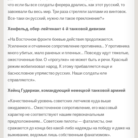
что если бы все солдаты фюрера дрались, как этот русский, то
завоевали бы весь мир. Три раза стреляли залпами из винтовок.
Все-таки он русский, нужно ли такое преклонение?»
Хенфельд, обер-лейтенант 4-й танковой дивизии
«На Восточном фронте боевые действия продолжаются.
Усиленное и отчаянное сопротивление противника… У противника
много убитых, мало раненых и пленных… Повсюду идут тяжелые,
ожесточенные бои. О «прогулке» не может быть и речи. Красный
режим мобилизовал народ. К этому прибавляется еще и
баснословное упрямство русских. Наши солдаты еле
справляются».
Хейнц Гудериан, командующий немецкой танковой армией
«Качественный уровень советских летчиков куда выше
ожидаемого… Ожесточенное сопротивление, его массовый
характер не соответствуют нашим первоначальным
предположениям… Советские пилоты — фаталисты, они
сражаются до конца без какой-либо надежды на победу и даже на
выживание, ведомые лишь собственным фанатизмом».