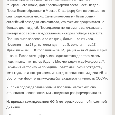
генерального штаба, дал Красной армии всего шесть недель.
Посол Великобритании в Москве Стаффорд Криппс считал, что
она продержится месяц. Самыми неточными были оценки
английской разведки: она считала, что русские продержатся не
больше десяти дней. Прорицатели могли смело запечатывать
конверты со своими предсказаниями скорой победы вермахта:
Польша была завоевана за 27 дней, Дания — за 24 часа,
Норвегия — за 23 дня, Голландия — за 5, Бельгия — за 18,
Франция — за 39, Югославия — за 12, Греция — за 21 день и Крит
— за 11. Разве этих цифр было недостаточно для того, чтобы
подсчитать, что Гитлер будет в Москве задолго до Рождества?..
Германия не только не победила Советский Союз к рождеству
1941 года, но и, потеряв семь из каждых своих восьми дивизий на
Восточном фронте, вынуждена была сдаться на милость СССР».
«Если в подразделении больше половины нерусских, оно
становится небоеспособным и подлежит расформированию».
Из приказа командования 60-й моторизированной пехотной
дивизии