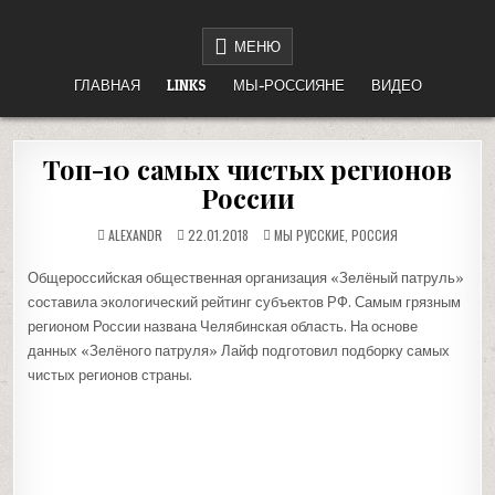
Перейти
НЕТ ВОЙНЕ
«НАШЕ ДЕЛО ПРАВОЕ, ВРАГ БУДЕТ РАЗБИТ, ПОБЕДА БУДЕТ ЗА НАМИ!»
к
МЕНЮ
содержимому
ГЛАВНАЯ
LINKS
МЫ-РОССИЯНЕ
ВИДЕО
Топ-10 самых чистых регионов
России
ОПУБЛИКОВАНО
ALEXANDR
22.01.2018
МЫ РУССКИЕ
,
РОССИЯ
В
Общероссийская общественная организация «Зелёный патруль»
составила экологический рейтинг субъектов РФ. Самым грязным
регионом России названа Челябинская область. На основе
данных «Зелёного патруля» Лайф подготовил подборку самых
чистых регионов страны.