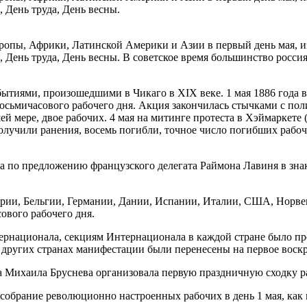
 День труда, День весны.
ропы, Африки, Латинской Америки и Азии в первый день мая, и
День труда, День весны. В советское время большинство россия
ытиями, произошедшими в Чикаго в ХIХ веке. 1 мая 1886 года 
восьмичасового рабочего дня. Акция закончилась стычками с по
 мере, двое рабочих. 4 мая на митинге протеста в Хэймаркете 
олучили ранения, восемь погибли, точное число погибших рабоч
а по предложению французского делегата Раймона Лавиня в зна
нгрии, Бельгии, Германии, Дании, Испании, Италии, США, Норв
вого рабочего дня.
ернационала, секциям Интернационала в каждой стране было пре
 других странах манифестации были перенесены на первое воскр
а Михаила Бруснева организовала первую праздничную сходку р
обрание революционно настроенных рабочих в день 1 мая, как п