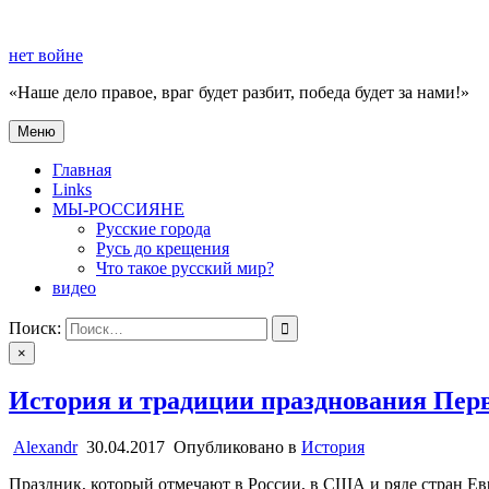
Перейти
к
нет войне
содержимому
«Наше дело правое, враг будет разбит, победа будет за нами!»
Меню
нет войне
«Наше дело правое, враг будет разбит, победа будет за нами!»
Главная
Links
МЫ-РОССИЯНЕ
Русские города
Русь до крещения
Что такое русский мир?
видео
Поиск:
×
История и традиции празднования Пер
Alexandr
30.04.2017
Опубликовано в
История
Праздник, который отмечают в России, в США и ряде стран Ев