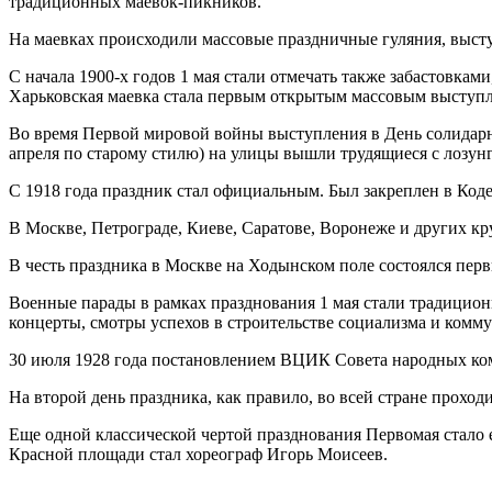
традиционных маевок-пикников.
На маевках происходили массовые праздничные гуляния, выст
С начала 1900-х годов 1 мая стали отмечать также забастовка
Харьковская маевка стала первым открытым массовым выступле
Во время Первой мировой войны выступления в День солидарн
апреля по старому стилю) на улицы вышли трудящиеся с лозун
С 1918 года праздник стал официальным. Был закреплен в Коде
В Москве, Петрограде, Киеве, Саратове, Воронеже и других к
В честь праздника в Москве на Ходынском поле состоялся пе
Военные парады в рамках празднования 1 мая стали традицион
концерты, смотры успехов в строительстве социализма и комм
30 июля 1928 года постановлением ВЦИК Совета народных ком
На второй день праздника, как правило, во всей стране проход
Еще одной классической чертой празднования Первомая стало 
Красной площади стал хореограф Игорь Моисеев.