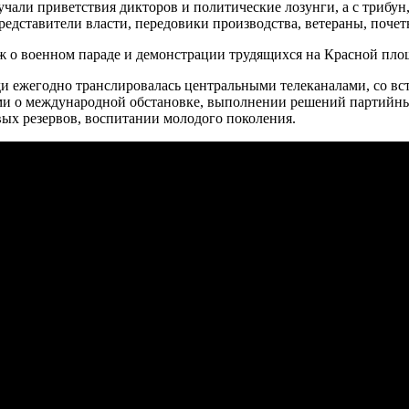
чали приветствия дикторов и политические лозунги, а с трибу
едставители власти, передовики производства, ветераны, почет
ж о военном параде и демонстрации трудящихся на Красной пло
и ежегодно транслировалась центральными телеканалами, со вс
ами о международной обстановке, выполнении решений партийны
х резервов, воспитании молодого поколения.