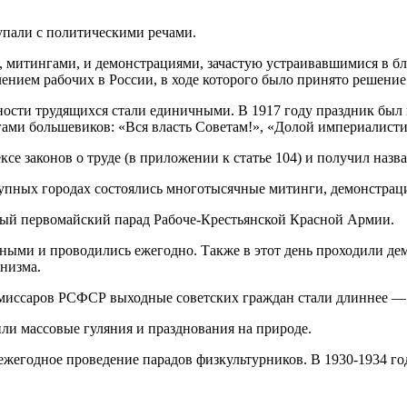
упали с политическими речами.
ми, митингами, и демонстрациями, зачастую устраивавшимися в б
нием рабочих в России, в ходе которого было принято решение
ости трудящихся стали единичными. В 1917 году праздник был 
гами большевиков: «Вся власть Советам!», «Долой империалист
ксе законов о труде (в приложении к статье 104) и получил наз
рупных городах состоялись многотысячные митинги, демонстрац
рвый первомайский парад Рабоче-Крестьянской Красной Армии.
ными и проводились ежегодно. Также в этот день проходили де
унизма.
иссаров РСФСР выходные советских граждан стали длиннее — Д
или массовые гуляния и празднования на природе.
ежегодное проведение парадов физкультурников. В 1930-1934 г