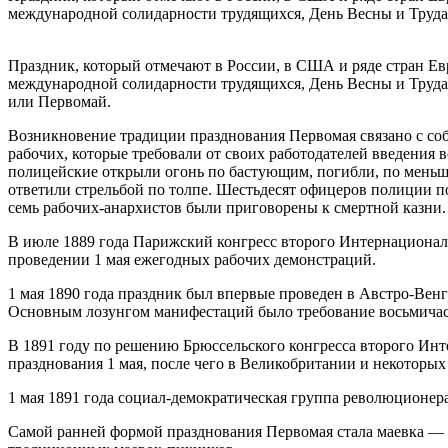
международной солидарности трудящихся, День Весны и Труда,
Праздник, который отмечают в России, в США и ряде стран Ев
международной солидарности трудящихся, День Весны и Труда, 
или Первомай.
Возникновение традиции празднования Первомая связано с соб
рабочих, которые требовали от своих работодателей введения 
полицейские открыли огонь по бастующим, погибли, по меньшей
ответили стрельбой по толпе. Шестьдесят офицеров полиции п
семь рабочих-анархистов были приговорены к смертной казни.
В июле 1889 года Парижский конгресс второго Интернационал
проведении 1 мая ежегодных рабочих демонстраций.
1 мая 1890 года праздник был впервые проведен в Австро-Ве
Основным лозунгом манифестаций было требование восьмичасо
В 1891 году по решению Брюссельского конгресса второго Инт
празднования 1 мая, после чего в Великобритании и некоторых
1 мая 1891 года социал-демократическая группа революционер
Самой ранней формой празднования Первомая стала маевка — с