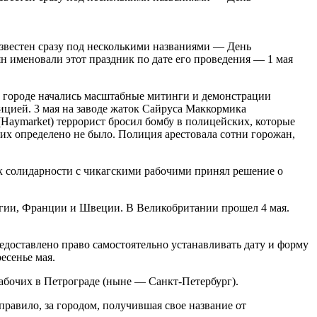
звестен сразу под несколькими названиями — День
н именовали этот праздник по дате его проведения — 1 мая
в городе начались масштабные митинги и демонстрации
лицией. 3 мая на заводе жаток Сайруса Маккормика
(Haymarket) террорист бросил бомбу в полицейских, которые
их определено не было. Полиция арестовала сотни горожан,
к солидарности с чикагскими рабочими принял решение о
егии, Франции и Швеции. В Великобритании прошел 4 мая.
доставлено право самостоятельно устанавливать дату и форму
есенье мая.
абочих в Петрограде (ныне — Санкт-Петербург).
равило, за городом, получившая свое название от